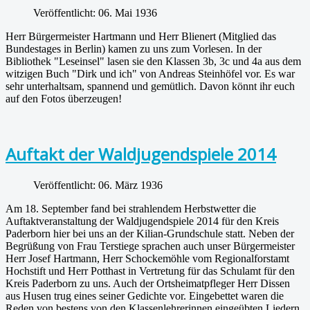
Veröffentlicht: 06. Mai 1936
Herr Bürgermeister Hartmann und Herr Blienert (Mitglied das
Bundestages in Berlin) kamen zu uns zum Vorlesen. In der
Bibliothek "Leseinsel" lasen sie den Klassen 3b, 3c und 4a aus dem
witzigen Buch "Dirk und ich" von Andreas Steinhöfel vor. Es war
sehr unterhaltsam, spannend und gemütlich. Davon könnt ihr euch
auf den Fotos überzeugen!
Auftakt der Waldjugendspiele 2014
Veröffentlicht: 06. März 1936
Am 18. September fand bei strahlendem Herbstwetter die
Auftaktveranstaltung der Waldjugendspiele 2014 für den Kreis
Paderborn hier bei uns an der Kilian-Grundschule statt. Neben der
Begrüßung von Frau Terstiege sprachen auch unser Bürgermeister
Herr Josef Hartmann, Herr Schockemöhle vom Regionalforstamt
Hochstift und Herr Potthast in Vertretung für das Schulamt für den
Kreis Paderborn zu uns. Auch der Ortsheimatpfleger Herr Dissen
aus Husen trug eines seiner Gedichte vor. Eingebettet waren die
Reden von bestens von den Klassenlehrerinnen eingeübten Liedern