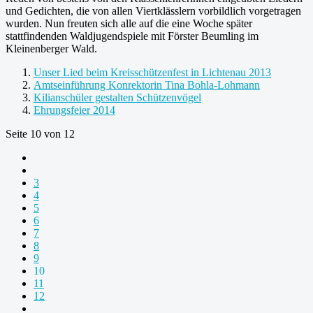
und Gedichten, die von allen Viertklässlern vorbildlich vorgetragen
wurden. Nun freuten sich alle auf die eine Woche später
stattfindenden Waldjugendspiele mit Förster Beumling im
Kleinenberger Wald.
Unser Lied beim Kreisschützenfest in Lichtenau 2013
Amtseinführung Konrektorin Tina Bohla-Lohmann
Kilianschüler gestalten Schützenvögel
Ehrungsfeier 2014
Seite 10 von 12
3
4
5
6
7
8
9
10
11
12